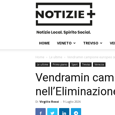
Notizie
Plus
HOME
VENETO
TREVISO
VE
Home
Le ultime
Vendramin campione europeo su pi
Le ultime
Primo piano
Sport
Treviso
Venezia
Vendramin camp
nell’Eliminazion
Di
Virgilio Rossi
-
9 Luglio 2026