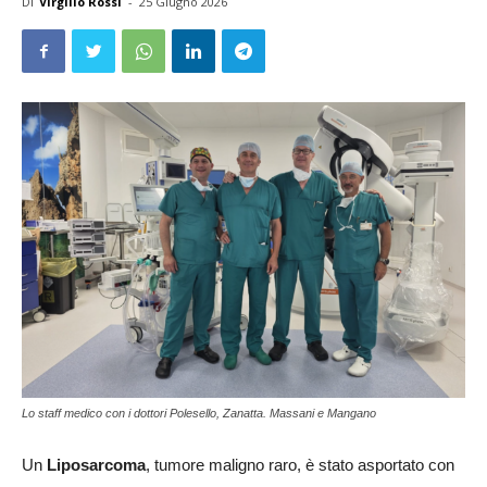
Di
Virgilio Rossi
-
25 Giugno 2026
Lo staff medico con i dottori Polesello, Zanatta. Massani e Mangano
Un
Liposarcoma
, tumore maligno raro, è stato asportato con