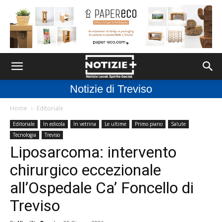
Notizie di Treviso
Home
Editoriale
Editoriale
In edicola
In vetrina
Le ultime
Primo piano
Salute
Tecnologia
Treviso
Liposarcoma: intervento
chirurgico eccezionale
all’Ospedale Ca’ Foncello di
Treviso