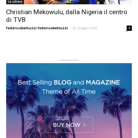
Le ultime
Christian Mekowulu, dalla Nigeria il centro
di TVB
federicobettuzzi federicobettuzzi
-
20 Giugno 2020
0
- Advertisment -