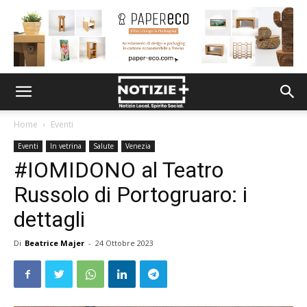
Home
Eventi
Eventi
In vetrina
Salute
Venezia
#IOMIDONO al Teatro
Russolo di Portogruaro: i
dettagli
Di
Beatrice Majer
-
24 Ottobre 2023