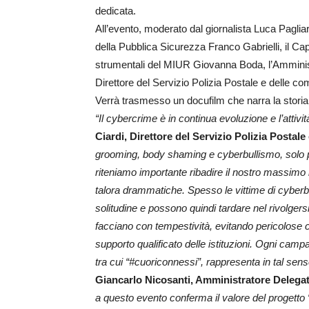
dedicata.
All’evento, moderato dal giornalista Luca Pagliari
della Pubblica Sicurezza Franco Gabrielli, il Ca
strumentali del MIUR Giovanna Boda, l’Amminist
Direttore del Servizio Polizia Postale e delle c
Verrà trasmesso un docufilm che narra la storia 
“Il cybercrime è in continua evoluzione e l’attiv
Ciardi, Direttore del Servizio Polizia Postal
grooming, body shaming e cyberbullismo, solo per
riteniamo importante ribadire il nostro massimo 
talora drammatiche. Spesso le vittime di cyberb
solitudine e possono quindi tardare nel rivolgers
facciano con tempestività, evitando pericolose c
supporto qualificato delle istituzioni. Ogni cam
tra cui “#cuoriconnessi”, rappresenta in tal senso
Giancarlo Nicosanti, Amministratore Delega
a questo evento conferma il valore del progetto 