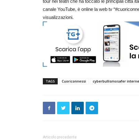
tour nei teatri che ha toccato le principali città i
canale YouTube, è online la web tv “#cuoriconn
visualizzazioni.
TAGS
Cuoriconnessi
cyberbullismosafer interne
Articolo precedente