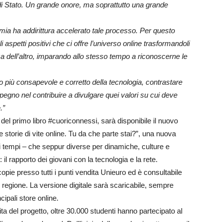
 di Stato. Un grande onore, ma soprattutto una grande
mia ha addirittura accelerato tale processo. Per questo
i aspetti positivi che ci offre l’universo online trasformandoli
za dell’altro, imparando allo stesso tempo a riconoscerne le
zo più consapevole e corretto della tecnologia, contrastare
mpegno nel contribuire a divulgare quei valori su cui deve
.”
el primo libro #cuoriconnessi, sarà disponibile il nuovo
 storie di vite online. Tu da che parte stai?”, una nuova
stri tempi – che seppur diverse per dinamiche, culture e
il rapporto dei giovani con la tecnologia e la rete.
copie presso tutti i punti vendita Unieuro ed è consultabile
di regione. La versione digitale sarà scaricabile, sempre
cipali store online.
a del progetto, oltre 30.000 studenti hanno partecipato al