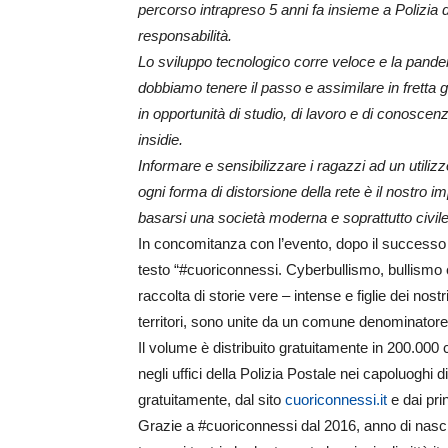
percorso intrapreso 5 anni fa insieme a Polizia
responsabilità.
Lo sviluppo tecnologico corre veloce e la pande
dobbiamo tenere il passo e assimilare in fretta gl
in opportunità di studio, di lavoro e di conoscen
insidie.
Informare e sensibilizzare i ragazzi ad un utiliz
ogni forma di distorsione della rete è il nostro i
basarsi una società moderna e soprattutto civile
In concomitanza con l’evento, dopo il successo d
testo “#cuoriconnessi. Cyberbullismo, bullismo e
raccolta di storie vere – intense e figlie dei no
territori, sono unite da un comune denominatore: 
Il volume è distribuito gratuitamente in 200.000 
negli uffici della Polizia Postale nei capoluoghi 
gratuitamente, dal sito
cuoriconnessi.it
e dai prin
Grazie a #cuoriconnessi dal 2016, anno di nascit