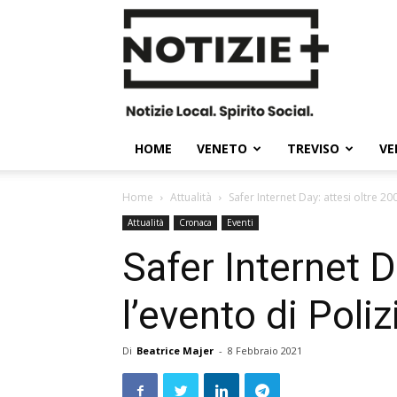
Notizie
Plus
HOME
VENETO
TREVISO
VE
Home
Attualità
Safer Internet Day: attesi oltre 200
Attualità
Cronaca
Eventi
Safer Internet D
l’evento di Poli
Di
Beatrice Majer
-
8 Febbraio 2021