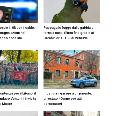
estre in tilt per il caldo:
Pappagallo fugge dalla gabbia e
 segnalazioni nel
torna a casa: il lieto fine grazie ai
 ecco cosa sta
Carabinieri CITES di Venezia
partenza per il Libano: il
Incendia il garage a un parente:
indaco Venturini in visita
arrestato 40enne per atti
a Matter
persecutori