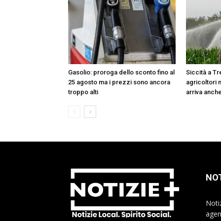
Gasolio: proroga dello sconto fino al
Siccità a Tr
25 agosto ma i prezzi sono ancora
agricoltori m
troppo alti
arriva anch
NOT
Noti
agen