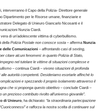
, interverranno il Capo della Polizia- Direttore generale
po Dipartimento per le Risorse umane, finanziarie e
ratore Delegato di Unieuro Giancarlo Nicosanti e il
omunicazioni Nunzia Ciardi.
vera di un’adolescente vittima di cyberbullismo.
ità della Polizia Postale non conosce sosta –
afferma
Nunzia
e e delle Comunicazioni
–
affrontando casi di sexting,
 citare alcuni fenomeni: in quanto Polizia di Stato,
impegno nel tutelare le vittime di situazioni complesse e
ullismo
– continua Ciardi –
vivono situazioni di profonda
i alle autorità competenti. Desideriamo esortarle affinché lo
omplicazioni e spezzando il proprio isolamento attraverso il
pagna che si proponga questo obiettivo
– conclude Ciardi –
 un prezioso contributo rivolto all’universo giovanile”.
to di Unieuro
, ha dichiarato:
“la straordinaria partecipazione
“Cuoriconnessi” e rafforza la nostra scelta di continuare sul