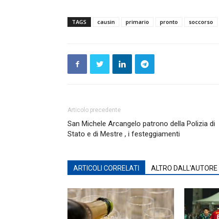
TAGS
causin
primario
pronto
soccorso
Articolo precedente
San Michele Arcangelo patrono della Polizia di
Stato e di Mestre , i festeggiamenti
ARTICOLI CORRELATI
ALTRO DALL'AUTORE