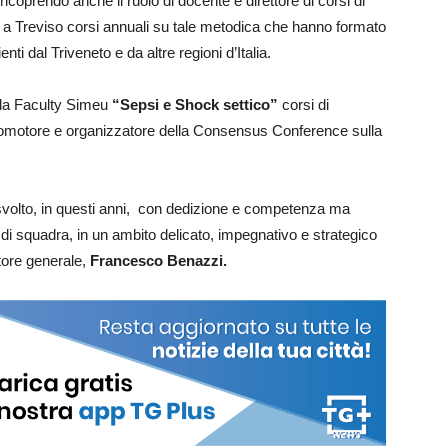
oprendo anche il ruolo di docente e direttore di corsi di
 a Treviso corsi annuali su tale metodica che hanno formato
i dal Triveneto e da altre regioni d’Italia.
ella Faculty Simeu
“Sepsi e Shock settico”
corsi di
promotore e organizzatore della Consensus Conference sulla
o svolto, in questi anni, con dedizione e competenza ma
di squadra, in un ambito delicato, impegnativo e strategico
tore generale,
Francesco Benazzi.