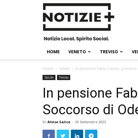
Notizie
Plus
HOME
VENETO
TREVISO
VE
Home
Salute
In pensione Fabio Causin, primario
Salute
Treviso
In pensione Fab
Soccorso di Od
Di
Alvise Salice
-
29 Settembre 2023