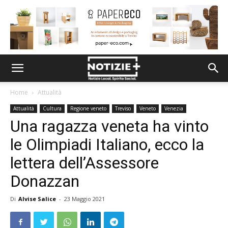
Home
Attualità
Attualità
Cultura
Regione veneto
Treviso
Veneto
Venezia
Una ragazza veneta ha vinto
le Olimpiadi Italiano, ecco la
lettera dell’Assessore
Donazzan
Di
Alvise Salice
-
23 Maggio 2021