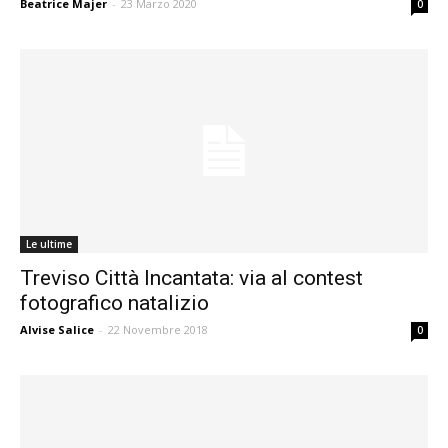
Beatrice Majer
-
23 Marzo 2020
0
Le ultime
Treviso Città Incantata: via al contest
fotografico natalizio
Alvise Salice
-
22 Novembre 2018
0